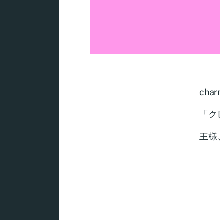
char
「クレ
王様