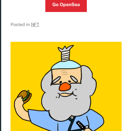
Go OpenSea
Posted in
NFT