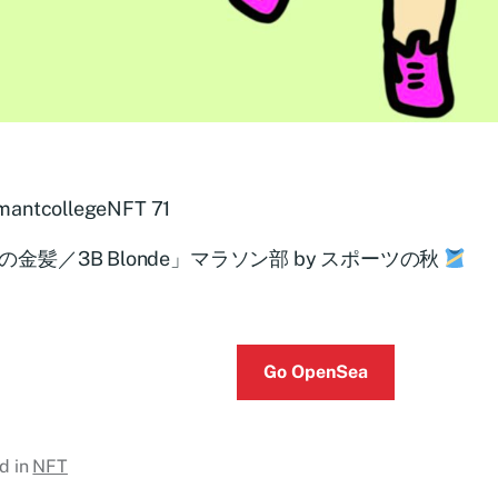
mantcollegeNFT 71
の金髪／3B Blonde」マラソン部 by スポーツの秋
Go OpenSea
d in
NFT