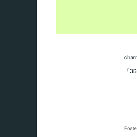
char
「3B
Poste