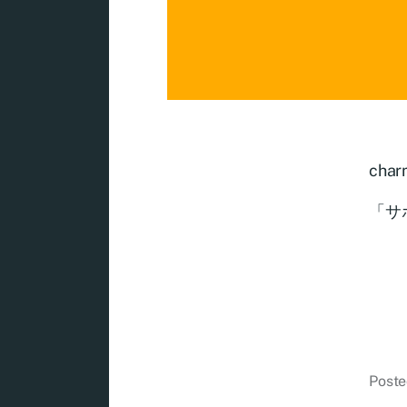
char
「サ
Poste