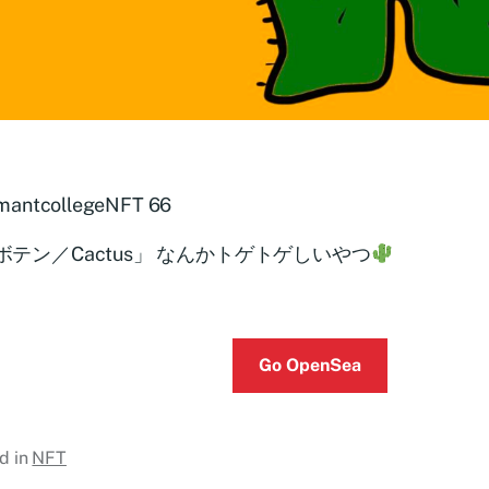
mantcollegeNFT 66
ボテン／Cactus」 なんかトゲトゲしいやつ
Go OpenSea
d in
NFT