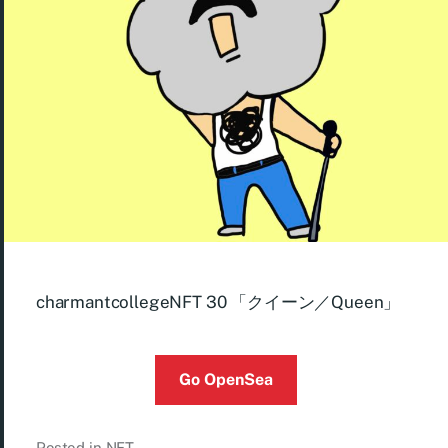
charmantcollegeNFT 30 「クイーン／Queen」
Go OpenSea
Posted in
NFT