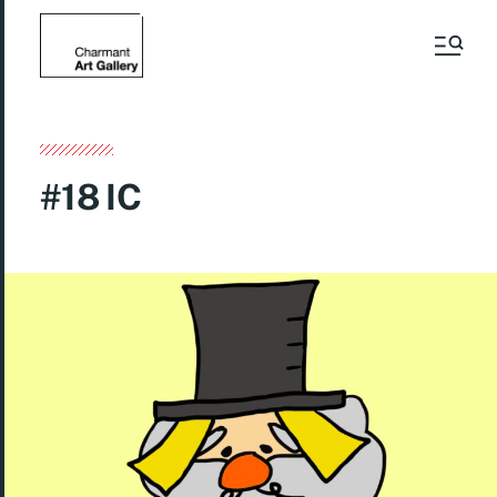
#18 IC