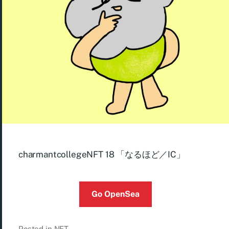
charmantcollegeNFT 18 「なるほど／IC」
Go OpenSea
Posted in
NFT