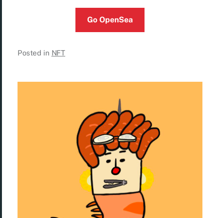
Go OpenSea
Posted in
NFT