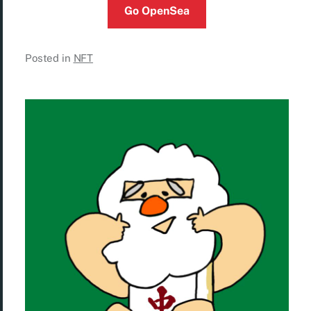
Go OpenSea
Posted in
NFT