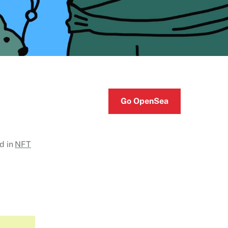
Go OpenSea
d in
NFT